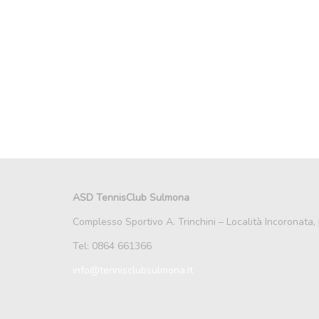
ASD TennisClub Sulmona
Complesso Sportivo A. Trinchini – Località Incoronata
Tel: 0864 661366
info@tennisclubsulmona.it