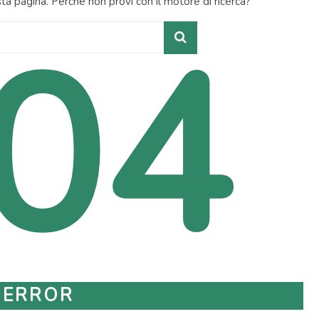
a pagina. Perché non provi con il motore di ricerca?
04
ERROR