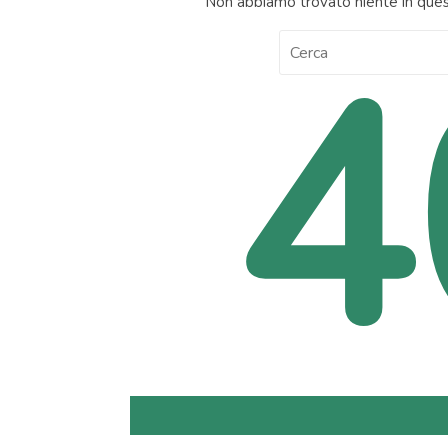
Non abbiamo trovato niente in quest
4